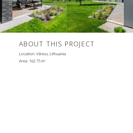
ABOUT THIS PROJECT
Location: Vilnius, Lithuania
Area: 162.75 m
2
MEADOW HOUSE
Visa informacija patalpinta el. puslapyje www.archlab.lt priklauso
architektų studijai UAB “Architektūros laboratorija” ir yra teisiškai
saugoma pagal veikiančius LR įstatymus