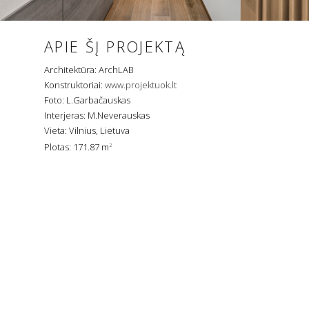
APIE ŠĮ PROJEKTĄ
Architektūra: ArchLAB
Konstruktoriai:
www.projektuok.lt
Foto: L.Garbačauskas
Interjeras: M.Neverauskas
Vieta: Vilnius, Lietuva
Plotas: 171.87 m
2
L NAMAS
Visa informacija patalpinta el. puslapyje www.archlab.lt priklauso
architektų studijai UAB „Architektūros laboratorija“ ir yra teisiškai
saugoma pagal veikiančius LR įstatymus