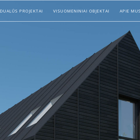
IDUALŪS PROJEKTAI
VISUOMENINIAI OBJEKTAI
APIE MU