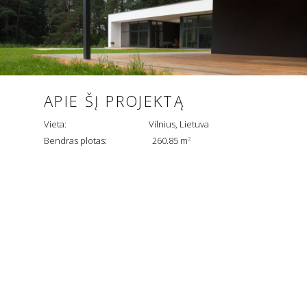
APIE ŠĮ PROJEKTĄ
Vieta: Vilnius, Lietuva
Bendras plotas: 260.85 m
2
NAMAS MIŠKO TERASOJE
Visa informacija patalpinta el. puslapyje www.archlab.lt priklauso
architektų studijai UAB „Architektūros laboratorija“ ir yra teisiškai
saugoma pagal veikiančius LR įstatymus